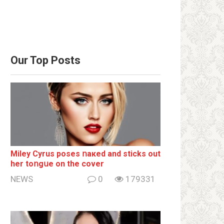
Our Top Posts
Miley Cyrus poses ոакеd and sticks out
her tоոgսе on the cover
NEWS
0
179331