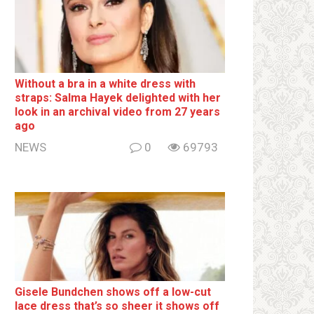
Without a brа in a white dress with
strаps: Salma Hayek delighted with her
look in an archival video from 27 years
ago
NEWS
0
69793
Gisele Bundchen shows off a low-cut
lace dress that’s so sheer it shows off