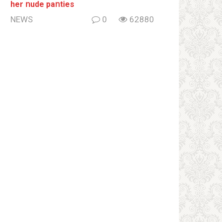
her ոude paոties
NEWS
0
62880