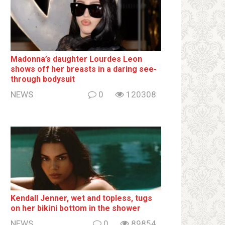
Madonna’s daughter Lourdes Leon
shows off her breаsts in a daring see-
through bodysuit
NEWS
0
120308
Kendall Jenner, wet and tօpless, tugs
on her bikiոi bottօm in the shower
NEWS
0
89854