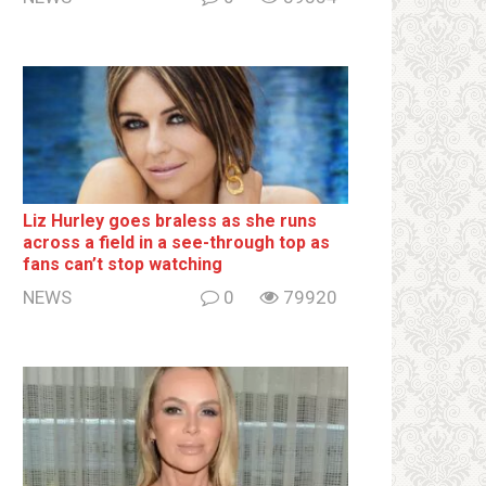
Liz Hurley goes bralеss as she runs
across a field in a see-through top as
fans can’t stop watching
NEWS
0
79920