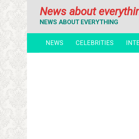
Перейти
News about everythi
к
контенту
NEWS ABOUT EVERYTHING
NEWS
CELEBRITIES
INT