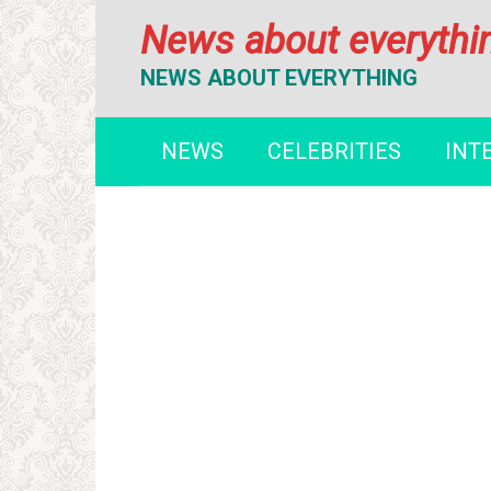
Перейти
News about everythi
к
контенту
NEWS ABOUT EVERYTHING
NEWS
CELEBRITIES
INT