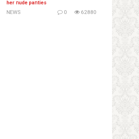
her ոude paոties
NEWS
0
62880