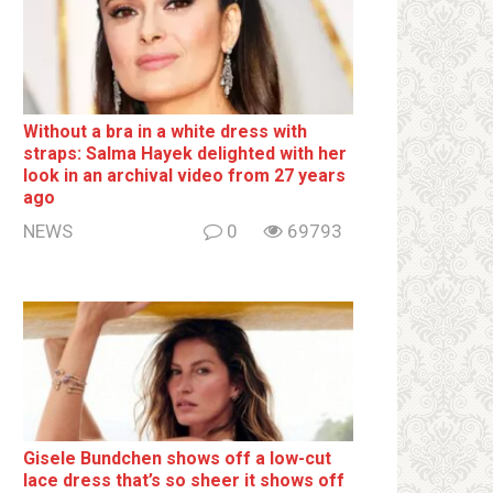
Without a brа in a white dress with
strаps: Salma Hayek delighted with her
look in an archival video from 27 years
ago
NEWS
0
69793
Gisele Bundchen shows off a low-cut
lace dress that’s so sheer it shows off