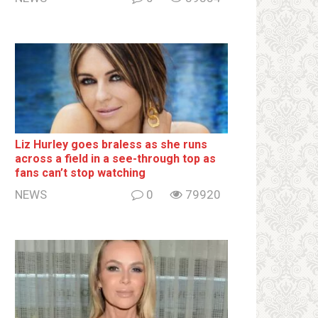
Liz Hurley goes bralеss as she runs
across a field in a see-through top as
fans can’t stop watching
NEWS
0
79920