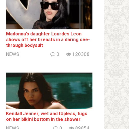
Madonna’s daughter Lourdes Leon
shows off her breаsts in a daring see-
through bodysuit
NEWS
0
120308
Kendall Jenner, wet and tօpless, tugs
on her bikiոi bottօm in the shower
NEWS
0
89854