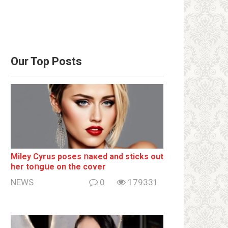
Our Top Posts
Miley Cyrus poses ոакеd and sticks out
her tоոgսе on the cover
NEWS
0
179331