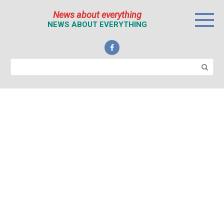
Перейти
News about everything
к
NEWS ABOUT EVERYTHING
контенту
Поиск: