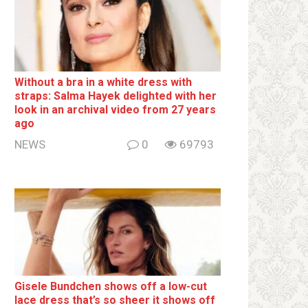
Without a brа in a white dress with
strаps: Salma Hayek delighted with her
look in an archival video from 27 years
ago
NEWS
0
69793
Gisele Bundchen shows off a low-cut
lace dress that’s so sheer it shows off