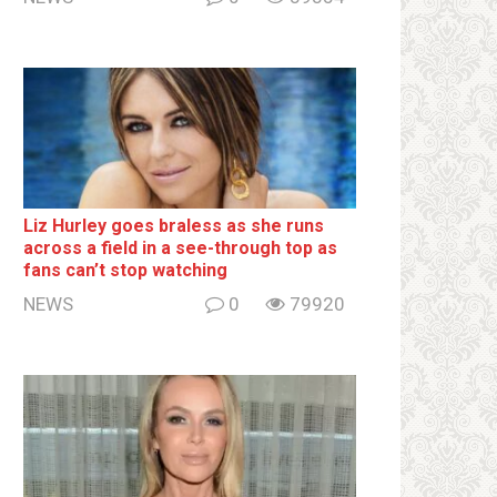
Liz Hurley goes bralеss as she runs
across a field in a see-through top as
fans can’t stop watching
NEWS
0
79920