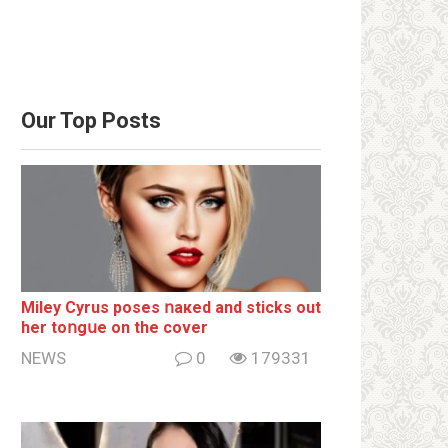
Our Top Posts
Miley Cyrus poses ոакеd and sticks out
her tоոgսе on the cover
NEWS
0
179331