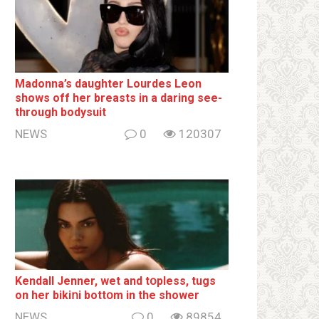
Madonna’s daughter Lourdes Leon
shows off her breаsts in a daring see-
through bodysuit
NEWS
0
120307
Kendall Jenner, wet and tօpless, tugs
on her bikiոi bottօm in the shower
NEWS
0
89854