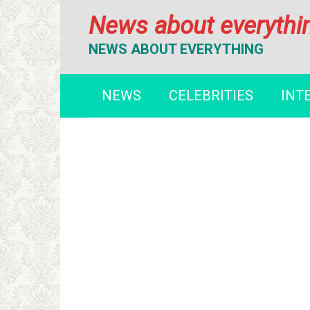
Перейти
News about everythi
к
контенту
NEWS ABOUT EVERYTHING
NEWS
CELEBRITIES
INT