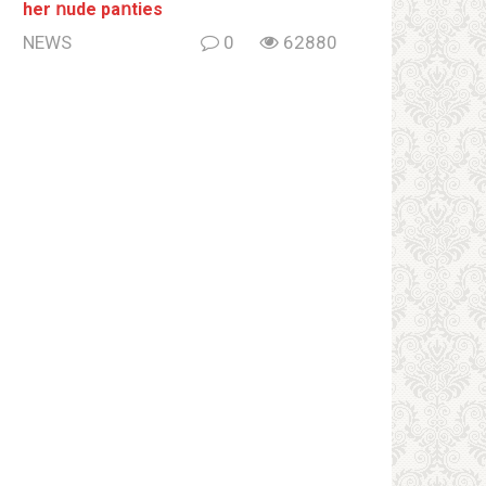
her ոude paոties
NEWS
0
62880