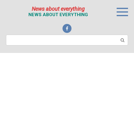
Перейти
News about everything
к
NEWS ABOUT EVERYTHING
контенту
Поиск: