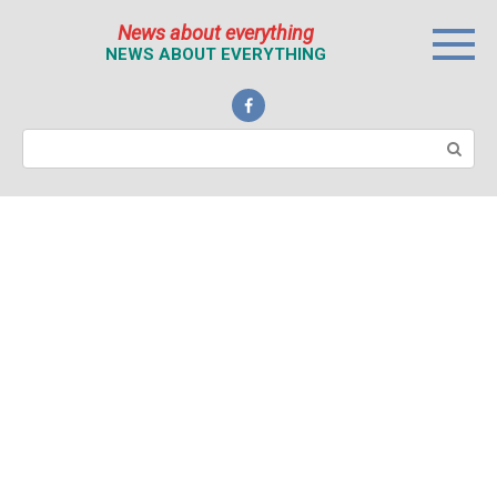
Перейти
News about everything
к
NEWS ABOUT EVERYTHING
контенту
Поиск: