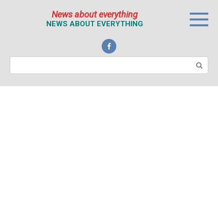
Перейти
News about everything
к
NEWS ABOUT EVERYTHING
контенту
Поиск: