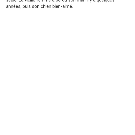
seule. La vieille femme a perdu son mari il y a quelques
années, puis son chien bien-aimé.