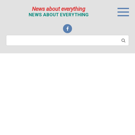
Перейти
News about everything
к
NEWS ABOUT EVERYTHING
контенту
Поиск: