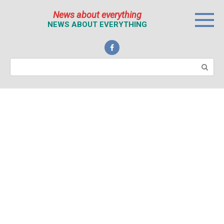
Перейти
News about everything
к
NEWS ABOUT EVERYTHING
контенту
Поиск: