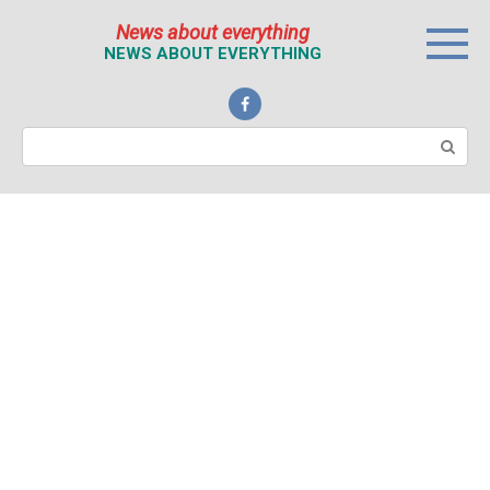
Перейти
News about everything
к
NEWS ABOUT EVERYTHING
контенту
Поиск: