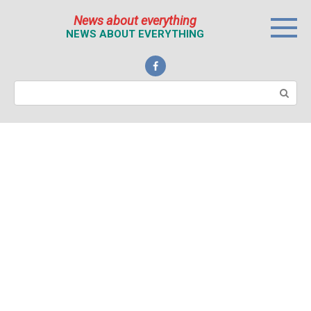
Перейти
News about everything
к
NEWS ABOUT EVERYTHING
контенту
Поиск: