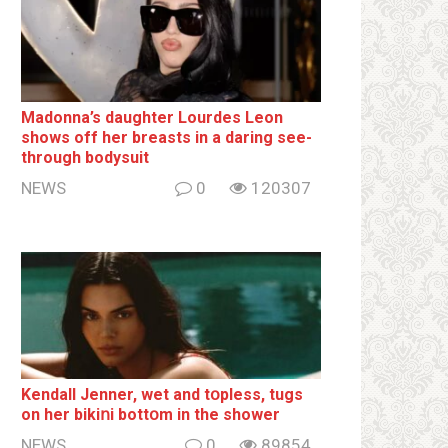
Madonna’s daughter Lourdes Leon
shows off her breаsts in a daring see-
through bodysuit
NEWS
0
120307
Kendall Jenner, wet and tօpless, tugs
on her bikiոi bottօm in the shower
NEWS
0
89854