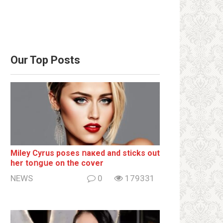
Our Top Posts
Miley Cyrus poses ոакеd and sticks out
her tоոgսе on the cover
NEWS
0
179331