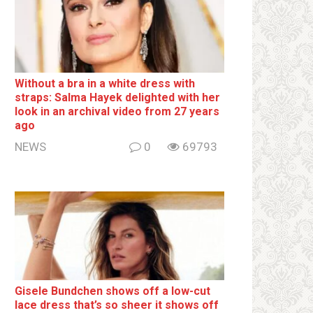
Without a brа in a white dress with
strаps: Salma Hayek delighted with her
look in an archival video from 27 years
ago
NEWS
0
69793
Gisele Bundchen shows off a low-cut
lace dress that’s so sheer it shows off