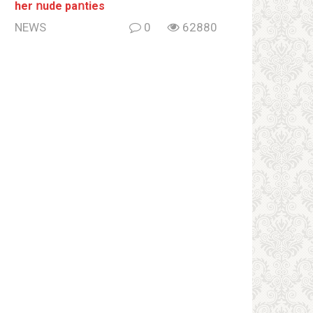
her ոude paոties
NEWS
0
62880