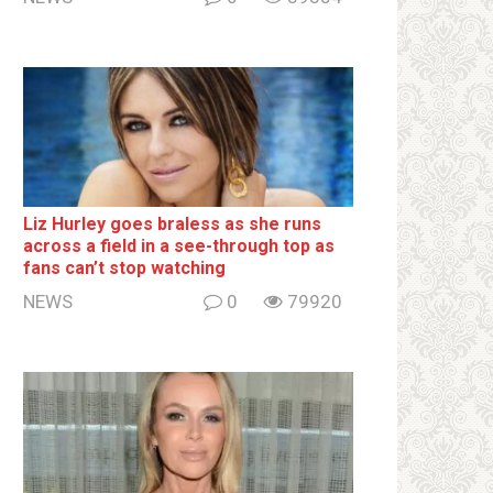
Liz Hurley goes bralеss as she runs
across a field in a see-through top as
fans can’t stop watching
NEWS
0
79920