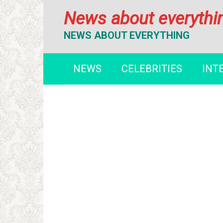
Перейти
News about everythi
к
контенту
NEWS ABOUT EVERYTHING
NEWS
CELEBRITIES
INT