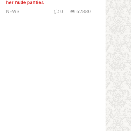
her ոude paոties
NEWS
0
62880