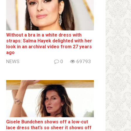
Without a brа in a white dress with
strаps: Salma Hayek delighted with her
look in an archival video from 27 years
ago
NEWS
0
69793
Gisele Bundchen shows off a low-cut
lace dress that’s so sheer it shows off