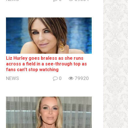
Liz Hurley goes bralеss as she runs
across a field in a see-through top as
fans can’t stop watching
NEWS
0
79920