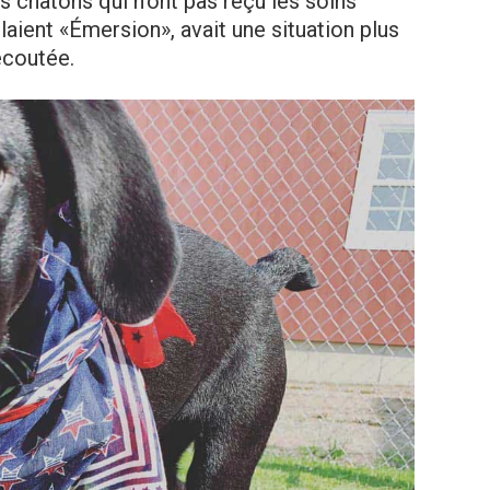
s chatons qui n’ont pas reçu les soins
elaient «Émersion», avait une situation plus
 écoutée.