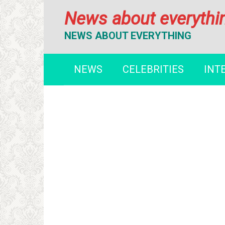
Перейти
News about everythi
к
контенту
NEWS ABOUT EVERYTHING
NEWS
CELEBRITIES
INT