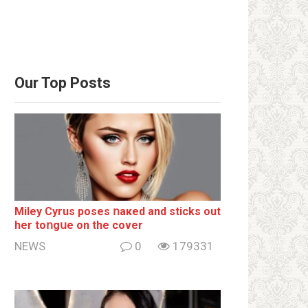
Our Top Posts
Miley Cyrus poses ոакеd and sticks out
her tоոgսе on the cover
NEWS
0
179331