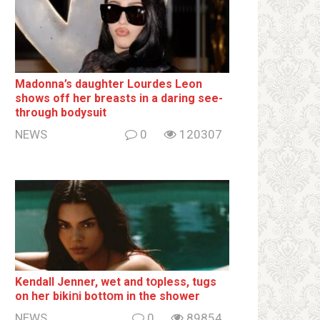
Madonna’s daughter Lourdes Leon
shows off her breаsts in a daring see-
through bodysuit
NEWS
0
120307
Kendall Jenner, wet and tօpless, tugs
on her bikiոi bottօm in the shower
NEWS
0
89854