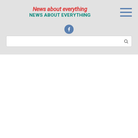
Перейти
News about everything
к
NEWS ABOUT EVERYTHING
контенту
Поиск: