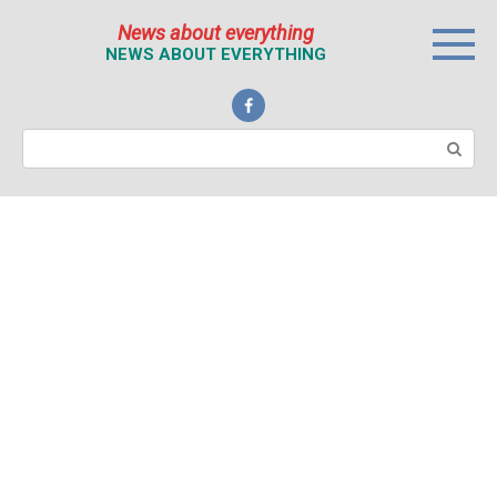
Перейти
News about everything
к
NEWS ABOUT EVERYTHING
контенту
Поиск: