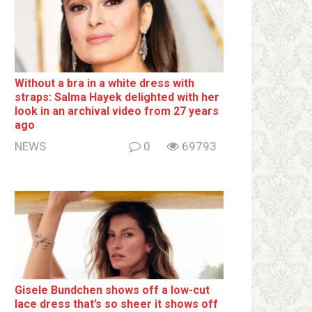
Without a brа in a white dress with
strаps: Salma Hayek delighted with her
look in an archival video from 27 years
ago
NEWS
0
69793
Gisele Bundchen shows off a low-cut
lace dress that’s so sheer it shows off