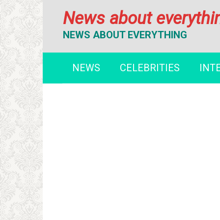
Перейти
News about everythi
к
контенту
NEWS ABOUT EVERYTHING
NEWS
CELEBRITIES
INT