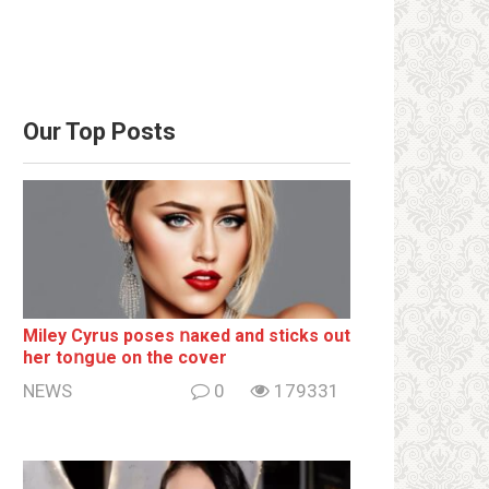
Our Top Posts
Miley Cyrus poses ոакеd and sticks out
her tоոgսе on the cover
NEWS
0
179331