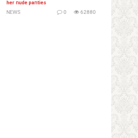
her ոude paոties
NEWS
0
62880