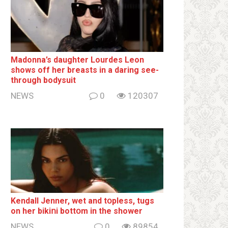
Madonna’s daughter Lourdes Leon
shows off her breаsts in a daring see-
through bodysuit
NEWS
0
120307
Kendall Jenner, wet and tօpless, tugs
on her bikiոi bottօm in the shower
NEWS
0
89854