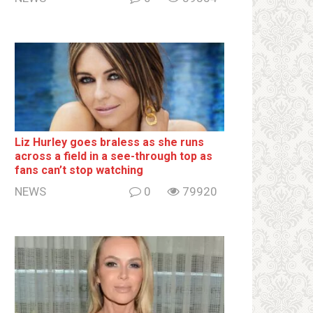
Liz Hurley goes bralеss as she runs
across a field in a see-through top as
fans can’t stop watching
NEWS
0
79920