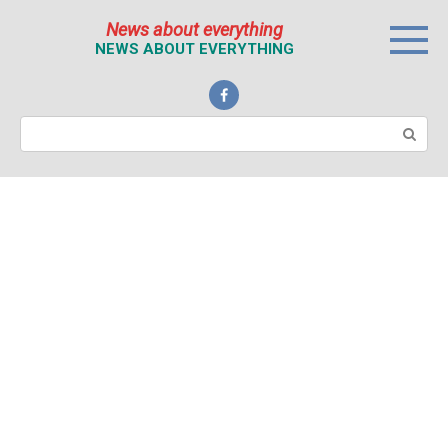
Перейти
News about everything
к
NEWS ABOUT EVERYTHING
контенту
Поиск: