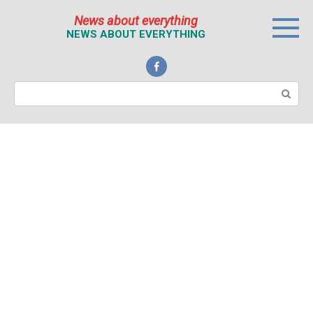
Перейти
News about everything
к
NEWS ABOUT EVERYTHING
контенту
Поиск: