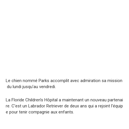
Le
chien
nommé
Parks
accomplit
avec
admiration
sa
mission
du
lundi
jusqu’au
vendredi
.
La
Floride
Children’s
Hôpital
a
maintenant
un
nouveau
partenai
re
.
C’est
un
Labrador
Retriever
de
deux
ans
qui
a
rejoint
l’équip
e
pour
tenir
compagnie
aux
enfants
.