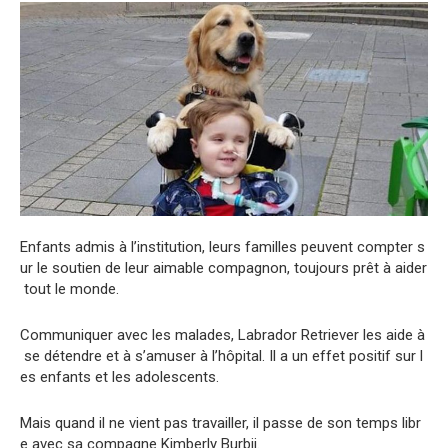
Enfants
admis
à
l’institution,
leurs
familles
peuvent
compter
s
ur
le
soutien
de
leur
aimable
compagnon
,
toujours
prêt
à
aider
tout
le
monde
.
Communiquer
avec
les
malades
,
Labrador
Retriever
les
aide
à
se
détendre
et
à
s’amuser
à
l’hôpital.
Il
a
un
effet
positif
sur
l
es
enfants
et
les
adolescents
.
Mais
quand
il
ne
vient
pas
travailler
,
il
passe
de
son
temps
libr
e
avec
sa
compagne
Kimberly
Burbij
.