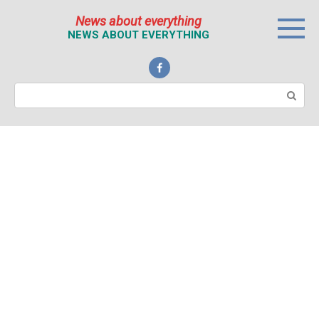
Перейти
News about everything
к
NEWS ABOUT EVERYTHING
контенту
Поиск: