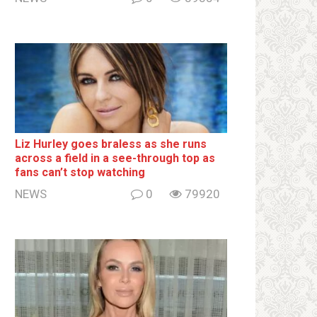
Liz Hurley goes bralеss as she runs
across a field in a see-through top as
fans can’t stop watching
NEWS
0
79920