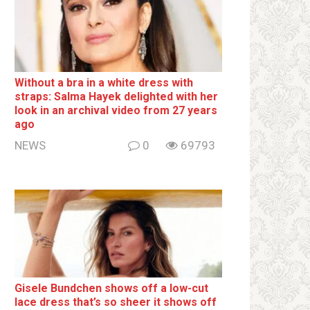
Without a brа in a white dress with
strаps: Salma Hayek delighted with her
look in an archival video from 27 years
ago
NEWS
0
69793
Gisele Bundchen shows off a low-cut
lace dress that’s so sheer it shows off