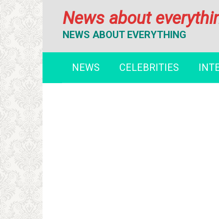
Перейти
News about everythi
к
контенту
NEWS ABOUT EVERYTHING
NEWS
CELEBRITIES
INT