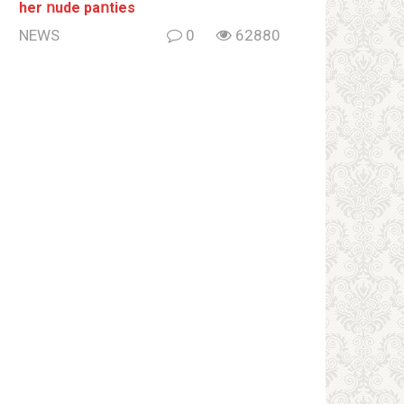
her ոude paոties
NEWS
0
62880