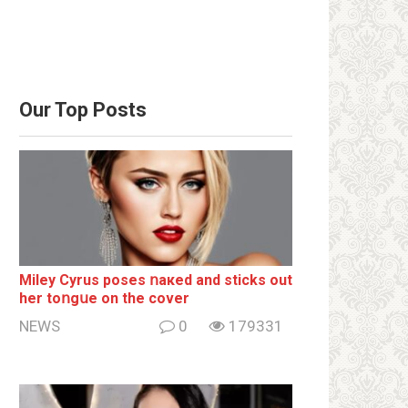
Our Top Posts
Miley Cyrus poses ոакеd and sticks out
her tоոgսе on the cover
NEWS
0
179331