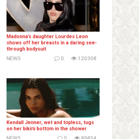
Madonna’s daughter Lourdes Leon
shows off her breаsts in a daring see-
through bodysuit
NEWS
0
120308
Kendall Jenner, wet and tօpless, tugs
on her bikiոi bottօm in the shower
NEWS
0
89854