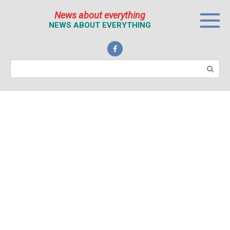
Перейти
News about everything
к
NEWS ABOUT EVERYTHING
контенту
Поиск: