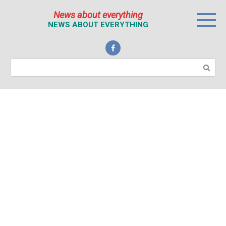
Перейти
News about everything
к
NEWS ABOUT EVERYTHING
контенту
Поиск: