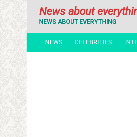
Перейти
News about everythi
к
контенту
NEWS ABOUT EVERYTHING
NEWS
CELEBRITIES
INT