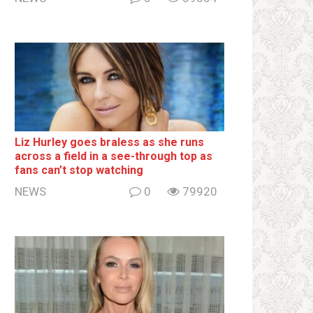
Liz Hurley goes bralеss as she runs
across a field in a see-through top as
fans can’t stop watching
NEWS
0
79920