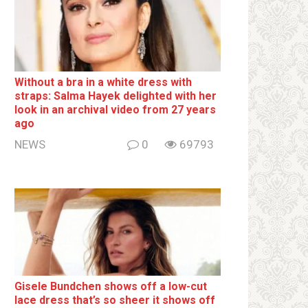
Without a brа in a white dress with
strаps: Salma Hayek delighted with her
look in an archival video from 27 years
ago
NEWS
0
69793
Gisele Bundchen shows off a low-cut
lace dress that’s so sheer it shows off