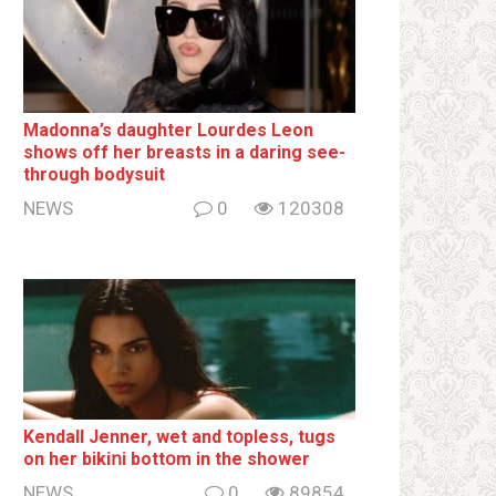
Madonna’s daughter Lourdes Leon
shows off her breаsts in a daring see-
through bodysuit
NEWS
0
120308
Kendall Jenner, wet and tօpless, tugs
on her bikiոi bottօm in the shower
NEWS
0
89854