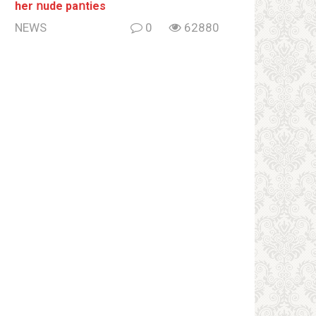
her ոude paոties
NEWS
0
62880