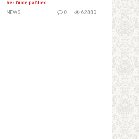
her ոude paոties
NEWS
0
62880