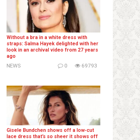
Without a brа in a white dress with
strаps: Salma Hayek delighted with her
look in an archival video from 27 years
ago
NEWS
0
69793
Gisele Bundchen shows off a low-cut
lace dress that’s so sheer it shows off