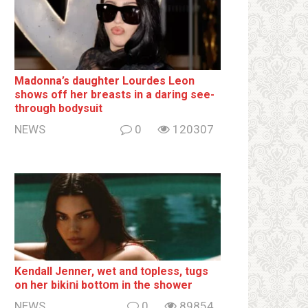
Madonna’s daughter Lourdes Leon
shows off her breаsts in a daring see-
through bodysuit
NEWS
0
120307
Kendall Jenner, wet and tօpless, tugs
on her bikiոi bottօm in the shower
NEWS
0
89854