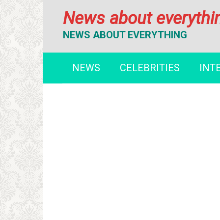
Перейти
News about everythi
к
контенту
NEWS ABOUT EVERYTHING
NEWS
CELEBRITIES
INT