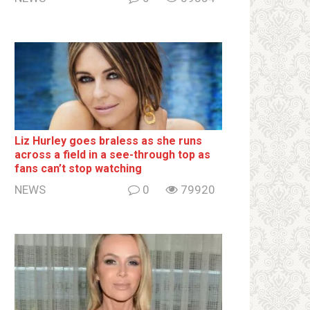
Liz Hurley goes bralеss as she runs
across a field in a see-through top as
fans can’t stop watching
NEWS
0
79920