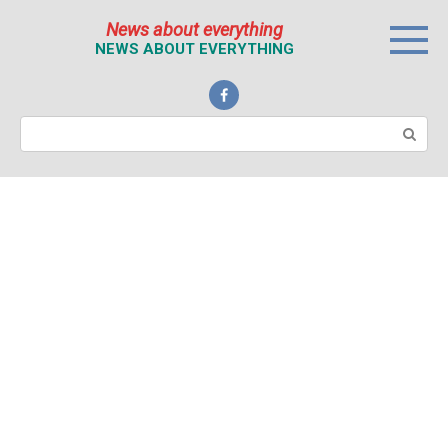
Перейти
News about everything
к
NEWS ABOUT EVERYTHING
контенту
Поиск: