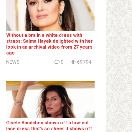
Without a brа in a white dress with
strаps: Salma Hayek delighted with her
look in an archival video from 27 years
ago
NEWS
0
69794
Gisele Bundchen shows off a low-cut
lace dress that’s so sheer it shows off