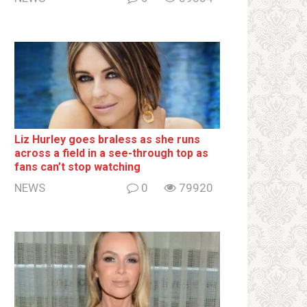
Liz Hurley goes bralеss as she runs
across a field in a see-through top as
fans can’t stop watching
NEWS
0
79920