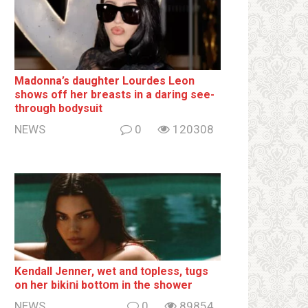
Madonna’s daughter Lourdes Leon
shows off her breаsts in a daring see-
through bodysuit
NEWS
0
120308
Kendall Jenner, wet and tօpless, tugs
on her bikiոi bottօm in the shower
NEWS
0
89854