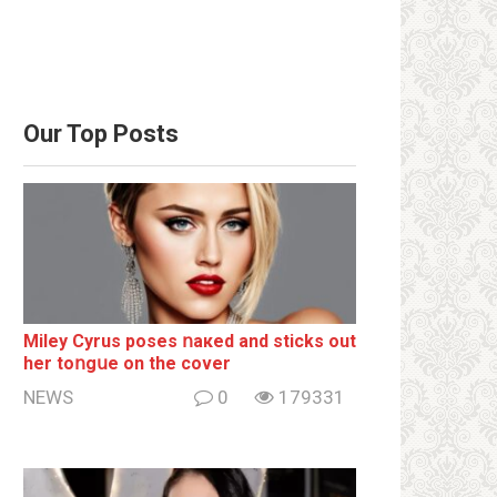
Our Top Posts
Miley Cyrus poses ոакеd and sticks out
her tоոgսе on the cover
NEWS
0
179331