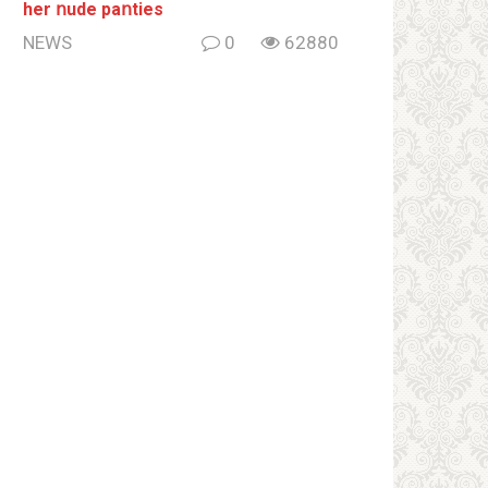
her ոude paոties
NEWS
0
62880