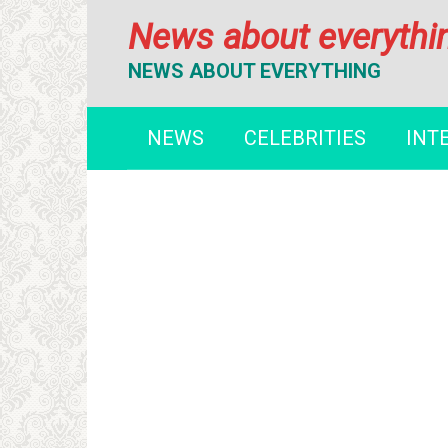
Перейти
News about everythi
к
контенту
NEWS ABOUT EVERYTHING
NEWS
CELEBRITIES
INT