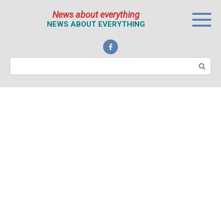
Перейти
News about everything
к
NEWS ABOUT EVERYTHING
контенту
Поиск: