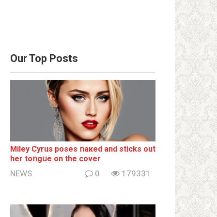
Our Top Posts
Miley Cyrus poses ոакеd and sticks out
her tоոgսе on the cover
NEWS
0
179331