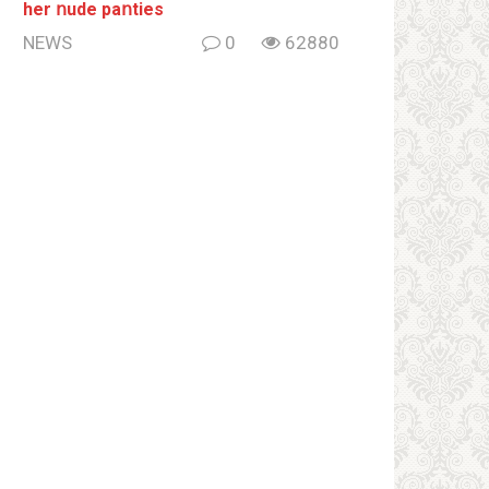
her ոude paոties
NEWS
0
62880