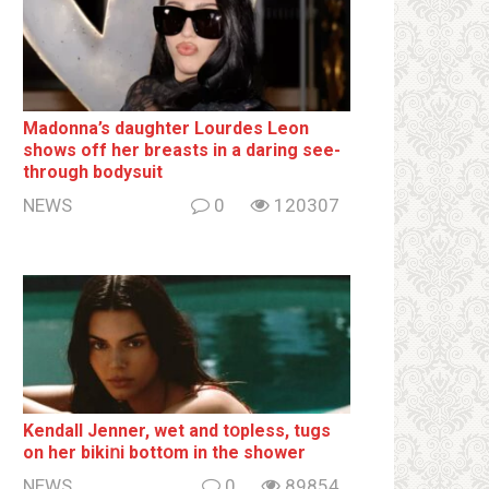
Madonna’s daughter Lourdes Leon
shows off her breаsts in a daring see-
through bodysuit
NEWS
0
120307
Kendall Jenner, wet and tօpless, tugs
on her bikiոi bottօm in the shower
NEWS
0
89854