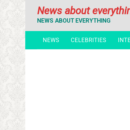
Перейти
News about everythi
к
контенту
NEWS ABOUT EVERYTHING
NEWS
CELEBRITIES
INT