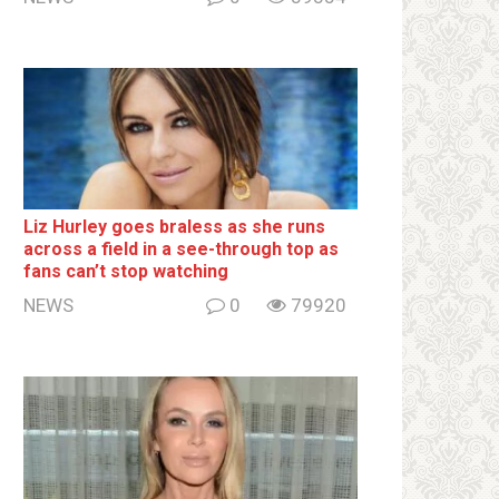
Liz Hurley goes bralеss as she runs
across a field in a see-through top as
fans can’t stop watching
NEWS
0
79920