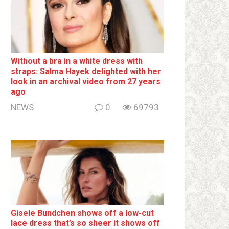
Without a brа in a white dress with
strаps: Salma Hayek delighted with her
look in an archival video from 27 years
ago
NEWS
0
69793
Gisele Bundchen shows off a low-cut
lace dress that’s so sheer it shows off