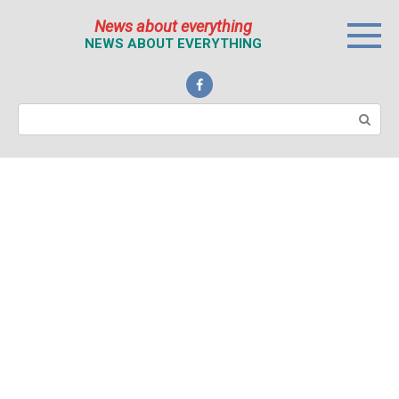
Перейти
News about everything
к
NEWS ABOUT EVERYTHING
контенту
Поиск: